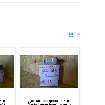
 КПП
Датчик швидкості в КПП
+1)
Dacia Logan (конт. в ряд)