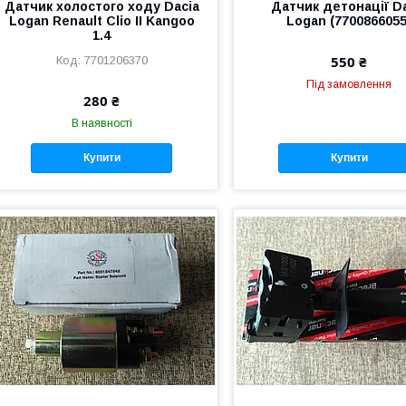
Датчик холостого ходу Dacia
Датчик детонації D
Logan Renault Clio II Kangoo
Logan (7700866055
1.4
550 ₴
7701206370
Під замовлення
280 ₴
В наявності
Купити
Купити