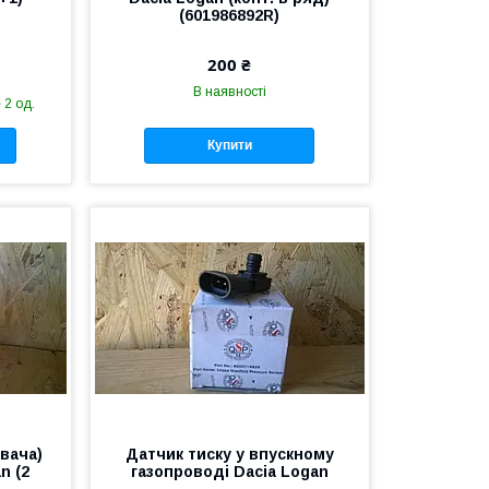
(601986892R)
200 ₴
В наявності
 2 од.
Купити
вача)
Датчик тиску у впускному
n (2
газопроводі Dacia Logan