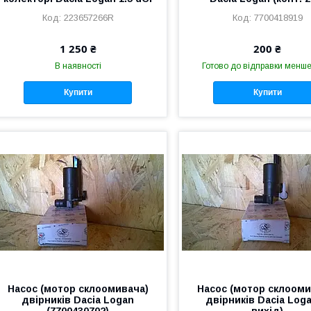
223657266R
7700418919
1 250 ₴
200 ₴
В наявності
Готово до відправки менше
Купити
Купити
Насос (мотор склоомивача)
Насос (мотор склооми
двірників Dacia Logan
двірників Dacia Loga
(7700430702)
вихід)