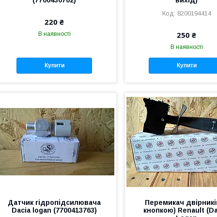
8200194414
220 ₴
250 ₴
В наявності
В наявності
Купити
Купити
Датчик гідропідсилювача
Перемикач двірників
Dacia logan (7700413763)
кнопкою) Renault (Da