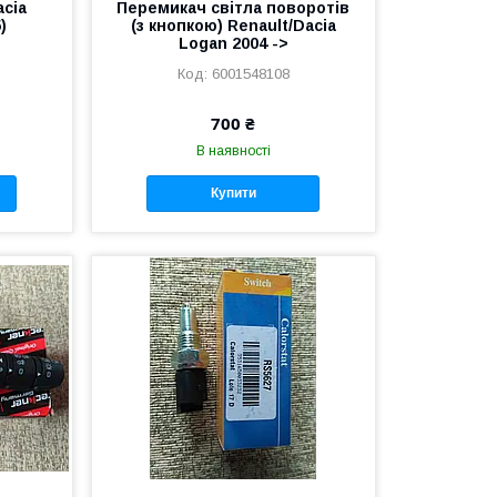
acia
Перемикач світла поворотів
)
(з кнопкою) Renault/Dacia
Logan 2004 ->
6001548108
700 ₴
В наявності
Купити