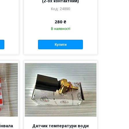
)
(2-ох контактний)
24890
280 ₴
В наявності
Купити
інвала
Датчик температури води