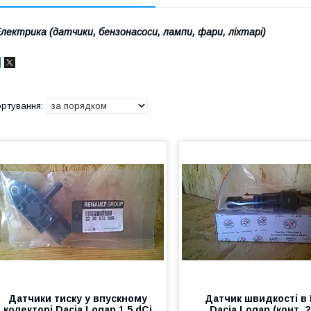
лектрика (датчики, бензонасоси, лампи, фари, ліхтарі)
Датчики тиску у впускному
Датчик швидкості в
колекторі Dacia Logan 1.5 dCi
Dacia Logan (конт. 2