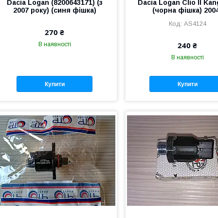
Dacia Logan (8200643171) (з
Dacia Logan Clio II Kan
2007 року) (синя фішка)
(чорна фішка) 200
AS4124
270 ₴
240 ₴
В наявності
В наявності
Купити
Купити