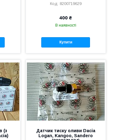
8200719629
400 ₴
В наявності
Купити
 (з
Датчик тиску оливи Dacia
cia)
Logan, Kangoo, Sandero