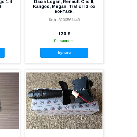
go 1.4
Dacia Logan, Renault Clio II,
4-
Kangoo, Megan, Trafic II 3-ох
контакн.
8200561449
120 ₴
В наявності
Купити