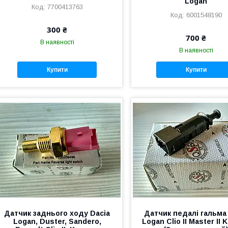
Logan
7700413763
6001548190
300 ₴
700 ₴
В наявності
В наявності
Купити
Купити
Датчик заднього ходу Dacia
Датчик педалі гальма
Logan, Duster, Sandero,
Logan Clio II Master II