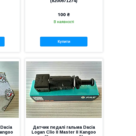
(8200671274)
100 ₴
В наявності
Купити
 Dacia
Датчик педалі гальма Dacia
 Kangoo
Logan Clio II Master II Kangoo