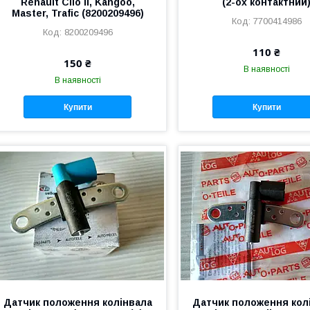
Renault Clio II, Kangoo,
(2-ох контактний
Master, Trafic (8200209496)
7700414986
8200209496
110 ₴
150 ₴
В наявності
В наявності
Купити
Купити
Датчик положення колінвала
Датчик положення кол