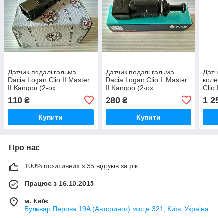
Датчик педалі гальма
Датчик педалі гальма
Датч
Dacia Logan Clio II Master
Dacia Logan Clio II Master
коле
II Kangoo (2-ох
II Kangoo (2-ох
Clio 
контактний)
контактний)
1.5 
110
280
1 2
₴
₴
Купити
Купити
Про нас
100% позитивних з 35 відгуків за рік
Працює з 16.10.2015
м. Київ
Бульвар Перова 19А (Авторинок) місце 321, Київ, Україна