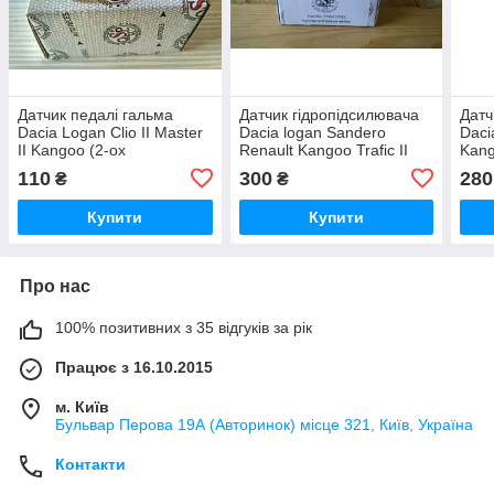
Датчик педалі гальма
Датчик гідропідсилювача
Датч
Dacia Logan Clio II Master
Dacia logan Sandero
Daci
II Kangoo (2-ох
Renault Kangoo Trafic II
Kang
контактний)
Master II (7700413763)
110
300
280
₴
₴
Купити
Купити
Про нас
100% позитивних з 35 відгуків за рік
Працює з 16.10.2015
м. Київ
Бульвар Перова 19А (Авторинок) місце 321, Київ, Україна
Контакти