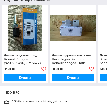
Датчик заднього ходу
Датчик гідропідсилювача
Датч
Renault Kangoo
Dacia logan Sandero
Rena
(8200209496) (RS5627)
Renault Kangoo Trafic II
Sand
Master II (7700413763)
Trafi
350
300
600
₴
₴
Купити
Купити
Про нас
100% позитивних з 35 відгуків за рік