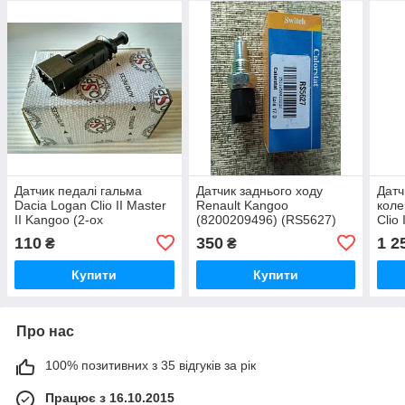
Датчик педалі гальма
Датчик заднього ходу
Датч
Dacia Logan Clio II Master
Renault Kangoo
коле
II Kangoo (2-ох
(8200209496) (RS5627)
Clio 
контактний)
1.5 
110
350
1 2
₴
₴
Купити
Купити
Про нас
100% позитивних з 35 відгуків за рік
Працює з 16.10.2015