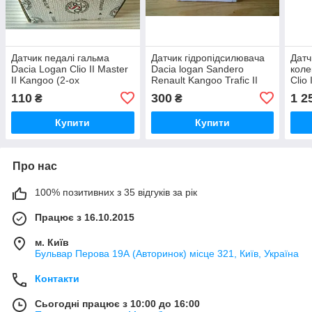
Датчик педалі гальма
Датчик гідропідсилювача
Датч
Dacia Logan Clio II Master
Dacia logan Sandero
коле
II Kangoo (2-ох
Renault Kangoo Trafic II
Clio 
контактний)
Master II (7700413763)
1.5 
110
300
1 2
₴
₴
Купити
Купити
Про нас
100% позитивних з 35 відгуків за рік
Працює з 16.10.2015
м. Київ
Бульвар Перова 19А (Авторинок) місце 321, Київ, Україна
Контакти
Сьогодні працює з 10:00 до 16:00