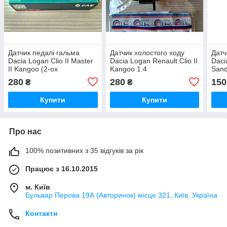
Датчик педалі гальма
Датчик холостого ходу
Датч
Dacia Logan Clio II Master
Dacia Logan Renault Clio II
Daci
II Kangoo (2-ох
Kangoo 1.4
Sand
контактний)
Kang
280
280
150
₴
₴
(820
Купити
Купити
Про нас
100% позитивних з 35 відгуків за рік
Працює з 16.10.2015
м. Київ
Бульвар Перова 19А (Авторинок) місце 321, Київ, Україна
Контакти