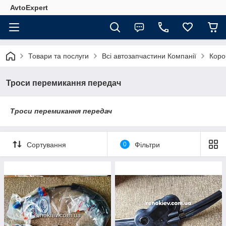
AvtoExpert
Товари та послуги
Всі автозапчастини Компанії
Коро
Троси перемикання передач
Троси перемикання передач
Сортування
0
Фільтри