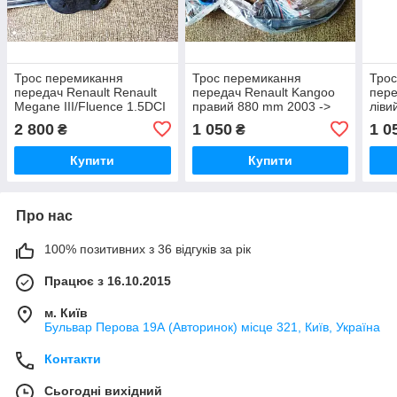
Трос перемикання
Трос перемикання
Трос
передач Renault Renault
передач Renault Kangoo
пере
Megane III/Fluence 1.5DCI
правий 880 mm 2003 ->
ліви
08-
2 800
1 050
1 0
₴
₴
Купити
Купити
Про нас
100% позитивних з 36 відгуків за рік
Працює з 16.10.2015
м. Київ
Бульвар Перова 19А (Авторинок) місце 321, Київ, Україна
Контакти
Сьогодні вихідний