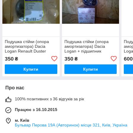
Подушка стійки (опора
Подушка стійки (опора
Поду
амортизатора) Dacia
амортизатора) Dacia
амор
Logan Renault Duster
Logan + підшипник
Log
Sandero
350
350
600
₴
₴
Купити
Купити
Про нас
100% позитивних з 36 відгуків за рік
Працює з 16.10.2015
м. Київ
Бульвар Перова 19А (Авторинок) місце 321, Київ, Україна