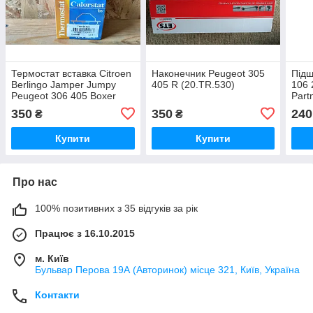
Термостат вставка Citroen
Наконечник Peugeot 305
Підш
Berlingo Jamper Jumpy
405 R (20.TR.530)
106 
Peugeot 306 405 Boxer
Part
Expert 1.9 D 1.9 TD 2.0 Hdi
350
350
240
₴
₴
Купити
Купити
Про нас
100% позитивних з 35 відгуків за рік
Працює з 16.10.2015
м. Київ
Бульвар Перова 19А (Авторинок) місце 321, Київ, Україна
Контакти