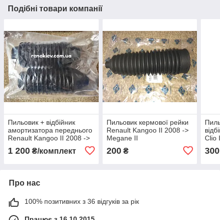
Подібні товари компанії
Пильовик + відбійник
Пильовик кермової рейки
Пиль
амортизатора переднього
Renault Kangoo II 2008 ->
відб
Renault Kangoo II 2008 ->
Megane II
Clio
(Комплект 2 шт.)
1 200
200
300
₴/комплект
₴
Про нас
100% позитивних з 36 відгуків за рік
Працює з 16.10.2015