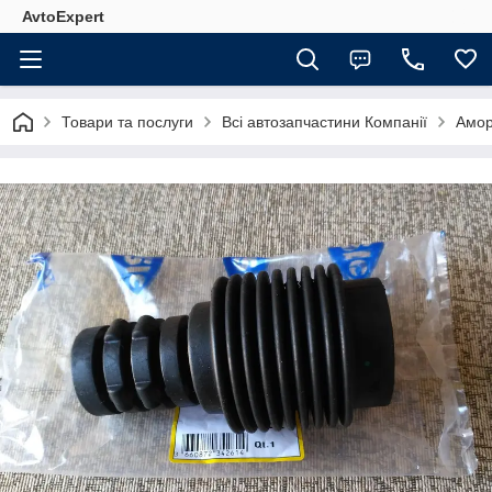
AvtoExpert
Товари та послуги
Всі автозапчастини Компанії
Амор