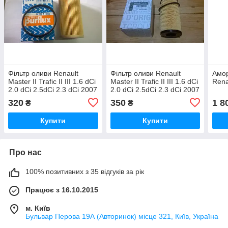
Фільтр оливи Renault
Фільтр оливи Renault
Амор
Master II Trafic II III 1.6 dCi
Master II Trafic II III 1.6 dCi
Renau
2.0 dCi 2.5dCi 2.3 dCi 2007
2.0 dCi 2.5dCi 2.3 dCi 2007
> (L470)
>
320
350
1 8
₴
₴
Купити
Купити
Про нас
100% позитивних з 35 відгуків за рік
Працює з 16.10.2015
м. Київ
Бульвар Перова 19А (Авторинок) місце 321, Київ, Україна