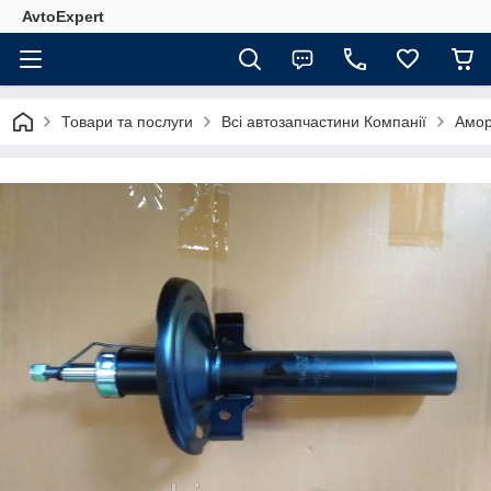
AvtoExpert
Товари та послуги
Всі автозапчастини Компанії
Амор