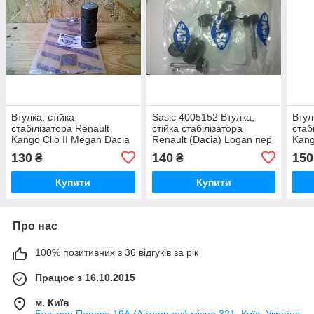
Втулка, стійка
Sasic 4005152 Втулка,
Втул
стабілізатора Renault
стійка стабілізатора
стаб
Kango Clio II Megan Dacia
Renault (Dacia) Logan пер
Kang
Logan пер крайн
крайн
Loga
130
140
150
₴
₴
Купити
Купити
Про нас
100% позитивних з 36 відгуків за рік
Працює з 16.10.2015
м. Київ
Бульвар Перова 19А (Авторинок) місце 321, Київ, Україна