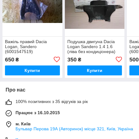
Важіль правий Dacia
Подушка двигуна Dacia
Важі
Logan, Sandero
Logan Sandero 1.4 1.6
Loga
(6001547519)
(ліва без кондиціонера)
(600
650
350
500
₴
₴
Купити
Купити
Про нас
100% позитивних з 35 відгуків за рік
Працює з 16.10.2015
м. Київ
Бульвар Перова 19А (Авторинок) місце 321, Київ, Україна