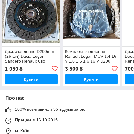
Диск зчеплення D200mm
Комплект зчеплення
Дис
(26 шл) Dacia Logan
Renault Logan MCV 1.4 16
Daci
Sandero Renault Clio II
V 1.6 1.6 1.6 16 V D200
Rena
Kangoo 1.6 1.9D
mm (гідравліка)
1 050
3 500
700
₴
₴
Купити
Купити
Про нас
100% позитивних з 35 відгуків за рік
Працює з 16.10.2015
м. Київ