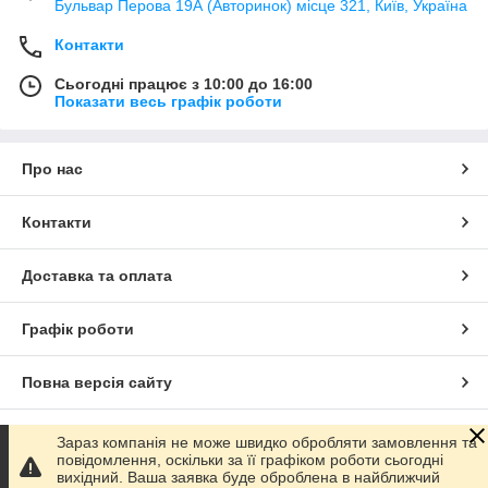
Бульвар Перова 19А (Авторинок) місце 321, Київ, Україна
Контакти
Сьогодні працює з 10:00 до 16:00
Показати весь графік роботи
Про нас
Контакти
Доставка та оплата
Графік роботи
Повна версія сайту
Сайт створено на маркетплейсі
Prom.ua
Зараз компанія не може швидко обробляти замовлення та
повідомлення, оскільки за її графіком роботи сьогодні
вихідний. Ваша заявка буде оброблена в найближчий