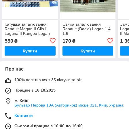
Катушка запалювання
Свічка запалювання
Замо
Renault Megan II Clio II
Renault (Dacia) Logan 1.4
Loga
Laguna II Kangoo Logan
1.6
II Ma
1.4 1.6 16V
550
170
1 3
₴
₴
Купити
Купити
Про нас
100% позитивних з 35 відгуків за рік
Працює з 16.10.2015
м. Київ
Бульвар Перова 19А (Авторинок) місце 321, Київ, Україна
Контакти
Сьогодні працює з 10:00 до 16:00