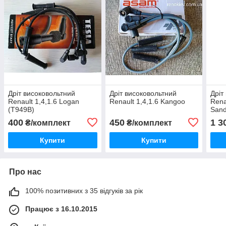
Дріт високовольтний
Дріт високовольтний
Дріт
Renault 1,4,1.6 Logan
Renault 1,4,1.6 Kangoo
Rena
(T949B)
Sand
Log
400
450
1 3
₴/комплект
₴/комплект
Купити
Купити
Про нас
100% позитивних з 35 відгуків за рік
Працює з 16.10.2015