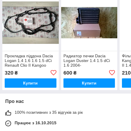
Прокладка піддона Dacia
Радиатор печки Dacia
Філь
Logan 1.4 1.6 1.6 1.5 dCi
Logan Duster 1.4 1.5 dCi
Kang
Renault Clio II Kangoo
1.6 2004-
II 1.
dCi
320
600
210
₴
₴
Купити
Купити
Про нас
100% позитивних з 35 відгуків за рік
Працює з 16.10.2015