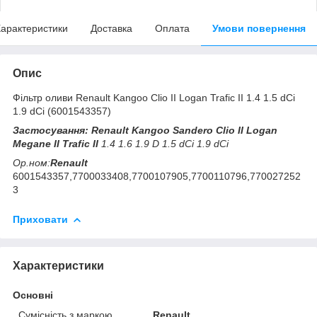
арактеристики
Доставка
Оплата
Умови повернення
Опис
Фільтр оливи Renault Kangoo Clio II Logan Trafic II 1.4 1.5 dCi
1.9 dCi (6001543357)
Застосування: Renault Kangoo Sandero Clio II Logan
Megane II Trafic II
1.4 1.6 1.9 D 1.5 dCi 1.9 dCi
Ор.ном:
Renault
6001543357,7700033408,7700107905,7700110796,770027252
3
Приховати
Характеристики
Основні
Сумісність з маркою
Renault