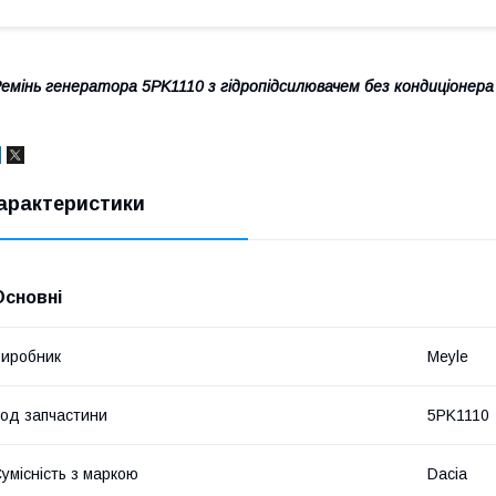
емінь генератора 5PK1110 з гідропідсилювачем без кондиціонера
арактеристики
Основні
иробник
Meyle
од запчастини
5PK1110
умісність з маркою
Dacia