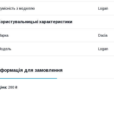
умісність з моделлю
Logan
Користувальницькі характеристики
Марка
Dacia
Модель
Logan
нформація для замовлення
іна:
280 ₴