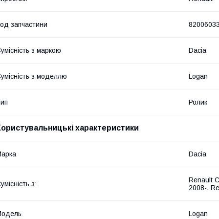
од запчастини
8200603
умісність з маркою
Dacia
умісність з моделлю
Logan
ип
Ролик
Користувальницькі характеристики
Марка
Dacia
Renault 
умісність з:
2008-, R
Модель
Logan