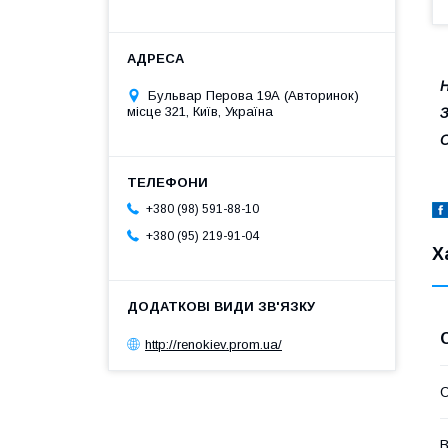
Н
Бульвар Перова 19А (Авторинок)
місце 321, Київ, Україна
З
О
+380 (98) 591-88-10
+380 (95) 219-91-04
Х
http://renokiev.prom.ua/
О
В