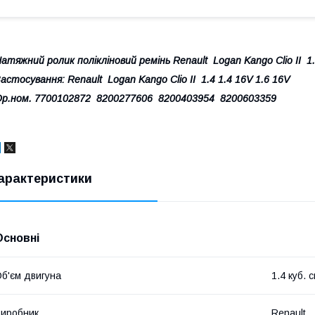
атяжний ролик полікліновий ремінь Renault Logan Kango Clio II 1.
астосування:
Renault Logan Kango Clio II 1.4 1.4 16V 1.6 16V
р.ном.
7700102872 8200277606 8200403954 8200603359
арактеристики
Основні
б'єм двигуна
1.4 куб. 
иробник
Renault