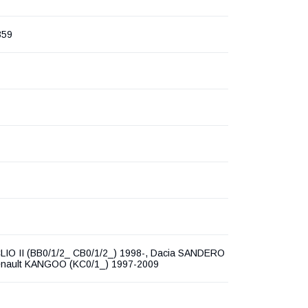
359
CLIO II (BB0/1/2_ CB0/1/2_) 1998-, Dacia SANDERO
enault KANGOO (KC0/1_) 1997-2009