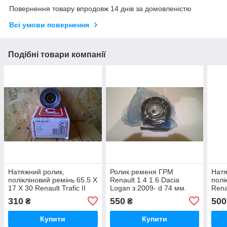
Повернення товару впродовж 14 днів за домовленістю
Всі умови повернення
Подібні товари компанії
Натяжний ролик,
Ролик ременя ГРМ
Натя
полікліновий ремінь 65.5 X
Renault 1.4 1.6 Dacia
полі
17 X 30 Renault Trafic II
Logan з 2009- d 74 мм.
Rena
1.9 dCi
натяжний
Loga
310
550
500
₴
₴
Купити
Купити