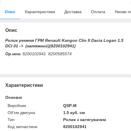
Опис
Характеристики
Доставка
Оплата
Умови п
Опис
Ролик ременя ГРМ Renault Kangoo Clio II Dacia Logan 1.5
DCI 01 -> (натяжний)(8200102941)
Ор.ном.
8200102941 8200585574
Характеристики
Основні
Виробник
QSP-M
Об'єм двигуна
1.5 куб. см
Тип
Ролик з натягувачем
Код запчастини
8200102941