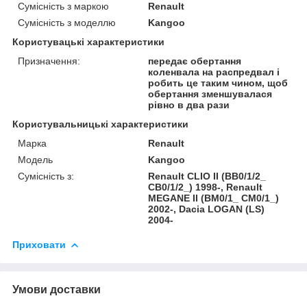
Сумісність з маркою
Renault
Сумісність з моделлю
Kangoo
Користувацькi характеристики
Призначення:
передає обертання
коленвала на распредвал і
робить це таким чином, щоб
обертання зменшувалася
рівно в два рази
Користувальницькі характеристики
Марка
Renault
Модель
Kangoo
Сумісність з:
Renault CLIO II (BB0/1/2_
CB0/1/2_) 1998-, Renault
MEGANE II (BM0/1_ CM0/1_)
2002-, Dacia LOGAN (LS)
2004-
Приховати
Умови доставки