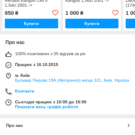
Renault Kangoo Clio II
Kangoo 1,5dci 2001 ->
Daci
1,5dci 2001 ->
(174
650
1 000
1 0
₴
₴
Купити
Купити
Про нас
100% позитивних з 35 відгуків за рік
Працює з 16.10.2015
м. Київ
Бульвар Перова 19А (Авторинок) місце 321, Київ, Україна
Контакти
Сьогодні працює з 10:00 до 16:00
Показати весь графік роботи
Про нас