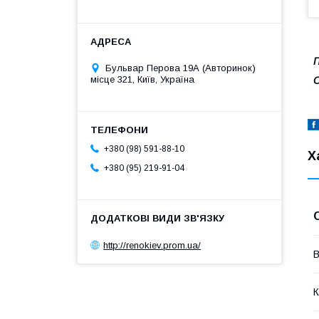
П
Бульвар Перова 19А (Авторинок)
місце 321, Київ, Україна
+380 (98) 591-88-10
Х
+380 (95) 219-91-04
http://renokiev.prom.ua/
В
К