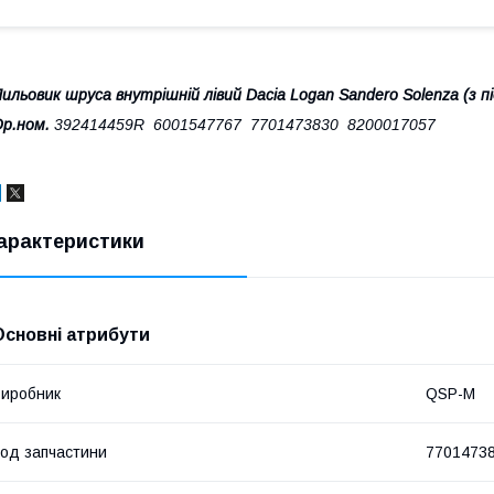
ильовик шруса внутрішній лівий Dacia Logan Sandero Solenza (з 
Ор.ном.
392414459R 6001547767 7701473830 8200017057
арактеристики
Основні атрибути
иробник
QSP-M
од запчастини
7701473