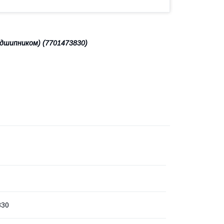
підшипником) (7701473830)
830