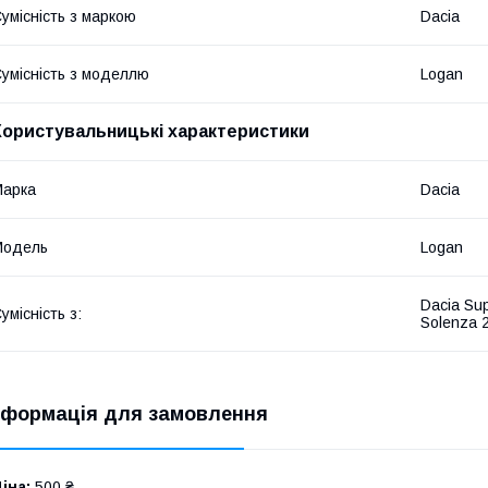
умісність з маркою
Dacia
умісність з моделлю
Logan
Користувальницькі характеристики
Марка
Dacia
Модель
Logan
Dacia Su
умісність з:
Solenza 
нформація для замовлення
іна:
500 ₴