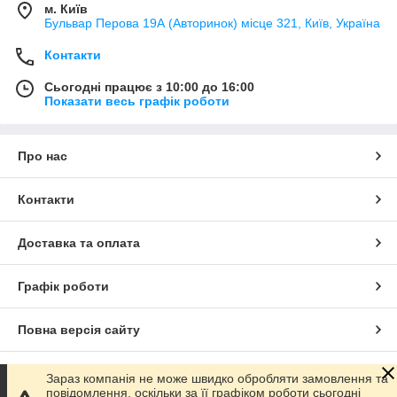
м. Київ
Бульвар Перова 19А (Авторинок) місце 321, Київ, Україна
Контакти
Сьогодні працює з 10:00 до 16:00
Показати весь графік роботи
Про нас
Контакти
Доставка та оплата
Графік роботи
Повна версія сайту
Сайт створено на маркетплейсі
Prom.ua
Зараз компанія не може швидко обробляти замовлення та
повідомлення, оскільки за її графіком роботи сьогодні