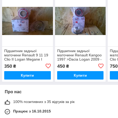
Підшипник задньої
Підшипник задньої
Підш
маточини Renault 9 11 19
маточини Renault Kangoo
мато
Clio II Logan Megane I
1997 >Dacia Logan 2009 -
Clio
25x52x37
> 25x55x43 (7701205596)
25x
350
450
750
₴
₴
Купити
Купити
Про нас
100% позитивних з 35 відгуків за рік
Працює з 16.10.2015