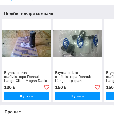
Подібні товари компанії
Втулка, стійка
Втулка, стійка
Втул
стабілізатора Renault
стабілізатора Renault
стаб
Kango Clio II Megan Dacia
Kango пер крайн
Kang
Logan пер крайн
(SAS4001505)
Loga
130
150
150
₴
₴
Купити
Купити
Про нас