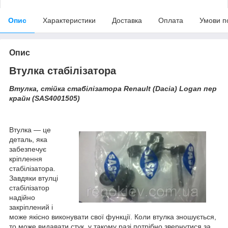
Опис
Характеристики
Доставка
Оплата
Умови п
Опис
Втулка стабілізатора
Втулка, стійка стабілізатора Renault (Dacia) Logan пер
крайн (SAS4001505)
Втулка — це
деталь, яка
забезпечує
кріплення
стабілізатора.
Завдяки втулці
стабілізатор
надійно
закріплений і
може якісно виконувати свої функції. Коли втулка зношується,
то може видавати стук, у такому разі потрібно звернутися за