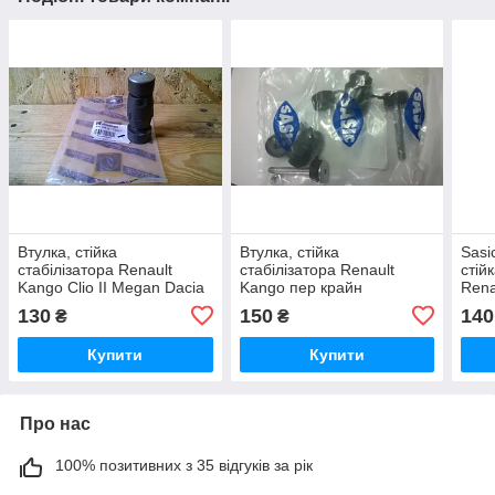
Втулка, стійка
Втулка, стійка
Sasi
стабілізатора Renault
стабілізатора Renault
стій
Kango Clio II Megan Dacia
Kango пер крайн
Rena
Logan пер крайн
(SAS4001505)
край
130
150
140
₴
₴
Купити
Купити
Про нас
100% позитивних з 35 відгуків за рік