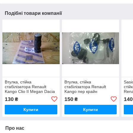
Подібні товари компанії
Втулка, стійка
Втулка, стійка
Sasi
стабілізатора Renault
стабілізатора Renault
стій
Kango Clio II Megan Dacia
Kango пер крайн
Rena
Logan пер крайн
(SAS4001505)
край
130
150
140
₴
₴
Купити
Купити
Про нас