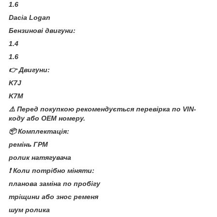
1.6
Dacia Logan
Бензинові двигуни:
1.4
1.6
👉 Двигуни:
K7J
K7M
⚠️ Перед покупкою рекомендується перевірка по VIN-
коду або OEM номеру.
📦 Комплектація:
ремінь ГРМ
ролик натягувача
❗ Коли потрібно міняти:
планова заміна по пробігу
тріщини або знос ременя
шум ролика