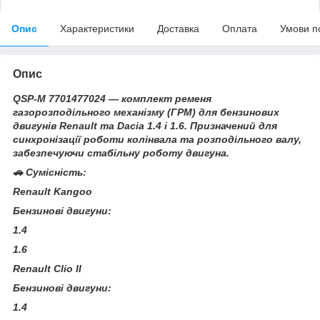
Опис
Характеристики
Доставка
Оплата
Умови п
Опис
QSP-M 7701477024 — комплект ременя
газорозподільного механізму (ГРМ) для бензинових
двигунів Renault та Dacia 1.4 і 1.6. Призначений для
синхронізації роботи колінвала та розподільного валу,
забезпечуючи стабільну роботу двигуна.
🚗 Сумісність:
Renault Kangoo
Бензинові двигуни:
1.4
1.6
Renault Clio II
Бензинові двигуни:
1.4