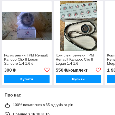
Ролик ремня ГРМ Renault
Комплект ременя ГРМ
Ком
Kangoo Clio II Logan
Renault Kangoo, Clio II
Rena
Sandero 1.4 1.6 d
Logan 1.4 1.6
Mega
55мм(8200211784)
300
550
1 9
₴
₴/комплект
Купити
Купити
Про нас
100% позитивних з 35 відгуків за рік
Працює з 16.10.2015