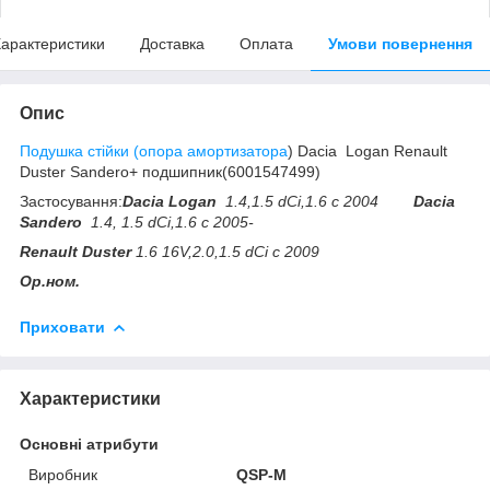
арактеристики
Доставка
Оплата
Умови повернення
Опис
Подушка стійки (опора амортизатора
) Dacia Logan Renault
Duster Sandero+ подшипник(6001547499)
Застосування:
Dacia Logan
1.4,
1.5 dCi,1.6 c 2004
Dacia
Sandero
1.4,
1.5 dCi,1.6
c 2005-
Renault Duster
1.6 16V,2.0,1.5 dCi c 2009
Ор.ном.
Приховати
Характеристики
Основні атрибути
Виробник
QSP-M