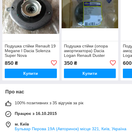
Подушка стійки Renault 19
Подушка стійки (опора
Поду
Megane I Dacia Solenza
амортизатора) Dacia
амор
Super Nova
Logan Renault Duster
Loga
Sandero
San
850
350
600
₴
₴
Купити
Купити
Про нас
100% позитивних з 35 відгуків за рік
Працює з 16.10.2015
м. Київ
Бульвар Перова 19А (Авторинок) місце 321, Київ, Україна