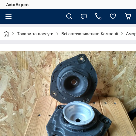
AvtoExpert
Товари та послуги
Всі автозапчастини Компанії
Амор