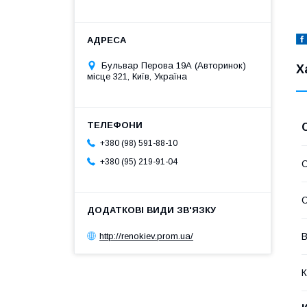
Бульвар Перова 19А (Авторинок)
Х
місце 321, Київ, Україна
+380 (98) 591-88-10
+380 (95) 219-91-04
С
С
http://renokiev.prom.ua/
В
К