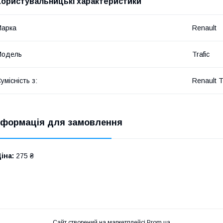
Користувальницькі характеристики
Марка
Renault
Модель
Trafic
умісність з:
Renault T
нформація для замовлення
іна:
275 ₴
Сайт створений на маркетплейсі
Prom.ua