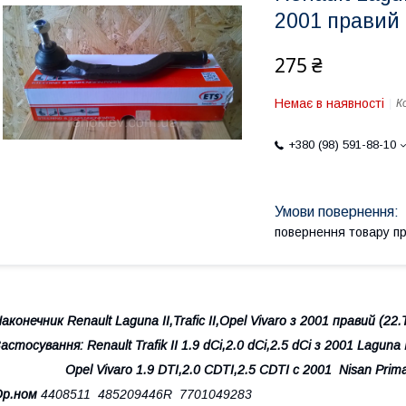
2001 правий
275 ₴
Немає в наявності
К
+380 (98) 591-88-10
повернення товару п
аконечник Renault Laguna II,Trafic II,Opel Vivaro з 2001 правий (22
астосування: Renault Trafik II 1.9 dCi,2.0 dCi,2.5 dCi з 2001 Laguna I
pel Vivaro 1.9 DTI,2.0 CDTI,2.5 CDTI c 2001 Nisan Primastar 
Ор.ном
4408511 485209446R 7701049283