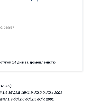
од:
230657
ротягом 14 днів
за домовленістю
.TR.909)
I 1.6 16V,1.8 16V,1.9 dCi,2.0 dCi з 2001
1.9 dCi,2.0 dCi,2.5 dCi c 2001