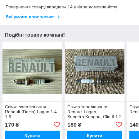
Повернення товару впродовж 14 днів за домовленістю
Всі умови повернення
Подібні товари компанії
Свічка запалювання
Свічка запалювання
Свіч
Renault (Dacia) Logan 1.4
Renault Logan,
Rena
1.6
Sandero,Kangoo, Clio II 1.2
16V
170
180
140
₴
₴
Купити
Купити