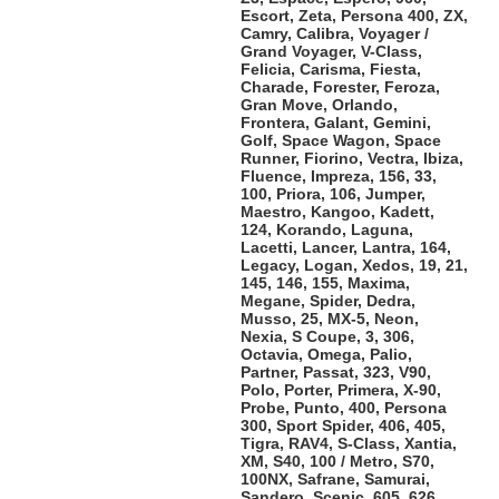
Escort, Zeta, Persona 400, ZX,
Camry, Calibra, Voyager /
Grand Voyager, V-Class,
Felicia, Carisma, Fiesta,
Charade, Forester, Feroza,
Gran Move, Orlando,
Frontera, Galant, Gemini,
Golf, Space Wagon, Space
Runner, Fiorino, Vectra, Ibiza,
Fluence, Impreza, 156, 33,
100, Priora, 106, Jumper,
Maestro, Kangoo, Kadett,
124, Korando, Laguna,
Lacetti, Lancer, Lantra, 164,
Legacy, Logan, Xedos, 19, 21,
145, 146, 155, Maxima,
Megane, Spider, Dedra,
Musso, 25, MX-5, Neon,
Nexia, S Coupe, 3, 306,
Octavia, Omega, Palio,
Partner, Passat, 323, V90,
Polo, Porter, Primera, X-90,
Probe, Punto, 400, Persona
300, Sport Spider, 406, 405,
Tigra, RAV4, S-Class, Xantia,
XM, S40, 100 / Metro, S70,
100NX, Safrane, Samurai,
Sandero, Scenic, 605, 626,