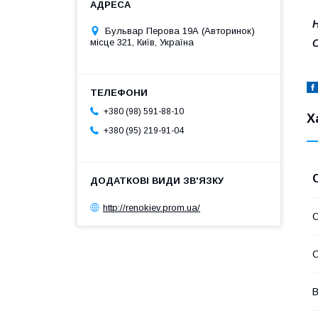
Н
Бульвар Перова 19А (Авторинок)
місце 321, Київ, Україна
+380 (98) 591-88-10
Х
+380 (95) 219-91-04
http://renokiev.prom.ua/
С
С
В