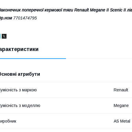
аконечник поперечної кермової тяги Renault Megane II Scenic II л
Ор.ном
7701474795
арактеристики
Основні атрибути
умісність з маркою
Renault
умісність з моделлю
Megane
иробник
AS Metal