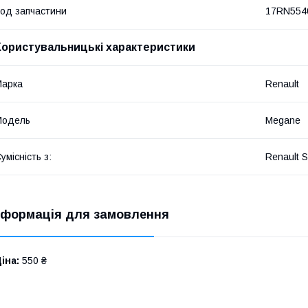
од запчастини
17RN554
Користувальницькі характеристики
Марка
Renault
Модель
Megane
умісність з:
Renault S
нформація для замовлення
іна:
550 ₴