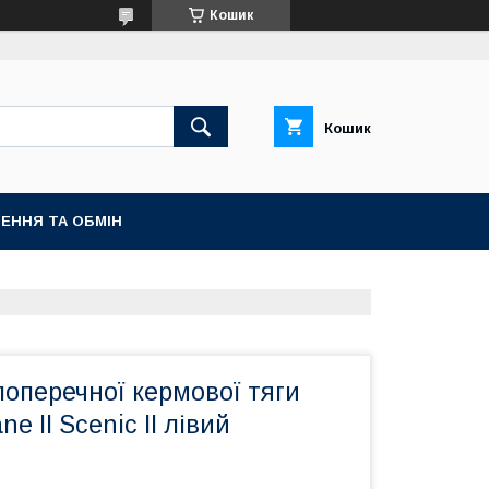
Кошик
Кошик
ЕННЯ ТА ОБМІН
оперечної кермової тяги
e II Scenic II лівий