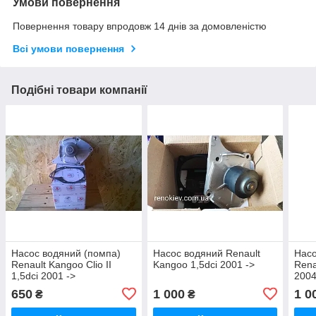
Умови повернення
Повернення товару впродовж 14 днів за домовленістю
Всі умови повернення
Подібні товари компанії
Насос водяний (помпа)
Насос водяний Renault
Насо
Renault Kangoo Clio II
Kangoo 1,5dci 2001 ->
Rena
1,5dci 2001 ->
2004
650
1 000
1 0
₴
₴