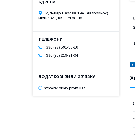
Бульвар Перова 19А (Авторинок)
місце 321, Київ, Україна
Н
З
+380 (98) 591-88-10
+380 (95) 219-91-04
Х
http://renokiev.prom.ua/
С