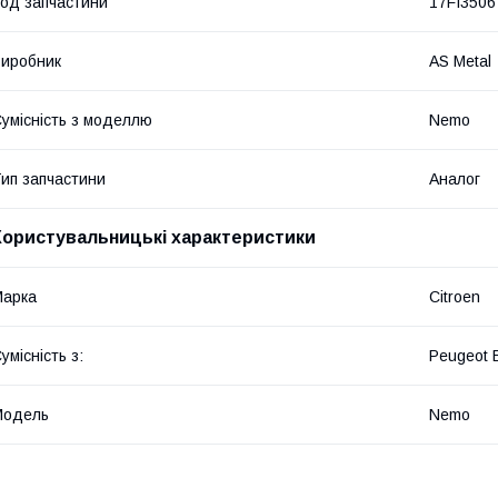
од запчастини
17FI3506
иробник
AS Metal
умісність з моделлю
Nemo
ип запчастини
Аналог
Користувальницькі характеристики
Марка
Citroen
умісність з:
Peugeot 
Модель
Nemo