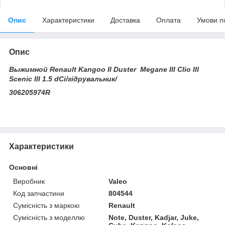
Опис
Характеристики
Доставка
Оплата
Умови п
Опис
Выжимной Renault Kangoo II Duster Megane III Clio III
Scenic III 1.5 dCi/гідрувальник/
306205974R
Характеристики
Основні
Виробник
Valeo
Код запчастини
804544
Сумісність з маркою
Renault
Сумісність з моделлю
Note, Duster, Kadjar, Juke,