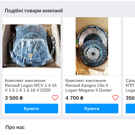
Подібні товари компанії
Комплект зчеплення
Комплект зчеплення
Саль
Renault Logan MCV 1.4 16
Renault Kangoo Clio II
КПП 
V 1.6 1.6 1.6 16 V D200
Logan Megane II Duster
Loga
mm (гідравліка)
1.5dCi D215 mm
3 500
4 700
350
₴
₴
(гідравліка)
Купити
Купити
Про нас