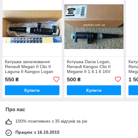
Катушка запалювання
Котушка Dacia Logan,
Кату
Renault Megan II Clio II
Renault Kangoo Clio II
Rena
Laguna II Kangoo Logan
Megane II 1.4 1.6 16V
Mega
1.4 1.6 16V
550
500
1 5
₴
₴
Купити
Купити
Про нас
100% позитивних з 35 відгуків за рік
Працює з 16.10.2015