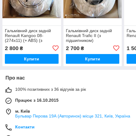
Гальмівний диск задній
Гальмівний диск задній
Галь
Renault Kangoo 08-
Renault Trafic II (з
Rena
(274х11) (+ ABS) (з
підшипником)
підшипником)
2 800
2 700
1 5
₴
₴
Купити
Купити
Про нас
100% позитивних з 36 відгуків за рік
Працює з 16.10.2015
м. Київ
Бульвар Перова 19А (Авторинок) місце 321, Київ, Україна
Контакти