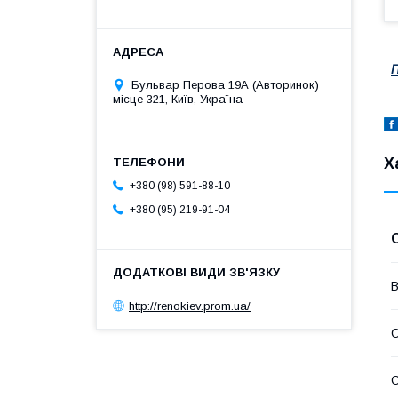
П
Бульвар Перова 19А (Авторинок)
місце 321, Київ, Україна
Х
+380 (98) 591-88-10
+380 (95) 219-91-04
В
http://renokiev.prom.ua/
С
С