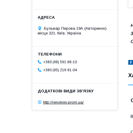
Н
Бульвар Перова 19А (Авторинок)
місце 321, Київ, Україна
З
+380 (98) 591-88-10
+380 (95) 219-91-04
Х
http://renokiev.prom.ua/
В
О