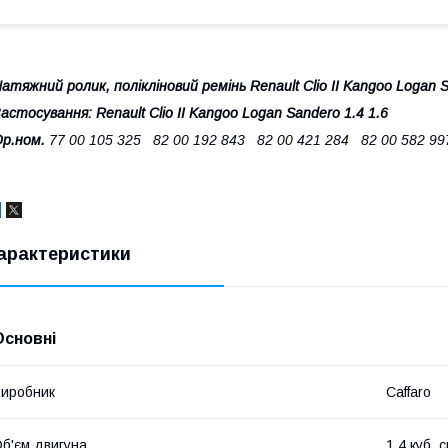
атяжний ролик, полікліновий ремінь Renault Clio II Kangoo Logan S
астосування: Renault Clio II Kangoo Logan Sandero
1.4 1.6
Ор.ном.
77 00 105 325 82 00 192 843 82 00 421 284 82 00 582 99
арактеристики
Основні
иробник
Caffaro
б'єм двигуна
1.4 куб. 