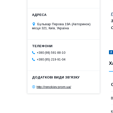
П
З
Бульвар Перова 19А (Авторинок)
О
місце 321, Київ, Україна
+380 (98) 591-88-10
+380 (95) 219-91-04
Х
http://renokiev.prom.ua/
В
К