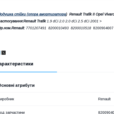
одушка стійки (опора амортизатора
) Renault Trafik II Opel Vivar
астосування:
Renault Trafik
1.9 dCi 2.0 2.0 dCi 2.5 dCi 2001 >
р.ном.Renault:
7701207491 8200010493 8200010518
8200904007
арактеристики
Основні атрибути
иробник
Renault
од запчастини
8200904