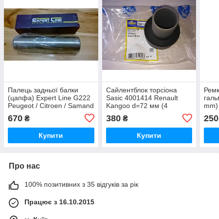
Палець задньої балки
Сайлентблок торсіона
Ремк
(цапфа) Expert Line G222
Sasic 4001414 Renault
галь
Peugeot / Citroen / Samand
Kangoo d=72 мм (4
mm) 
лівий / правий
торсіони)
670
380
250
₴
₴
Купити
Купити
Про нас
100% позитивних з 35 відгуків за рік
Працює з 16.10.2015