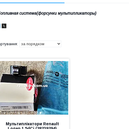
опливная система(форсунки мультипликаторы)
Мультиплікатори Renault
Logan 1.5dCi (28239294)