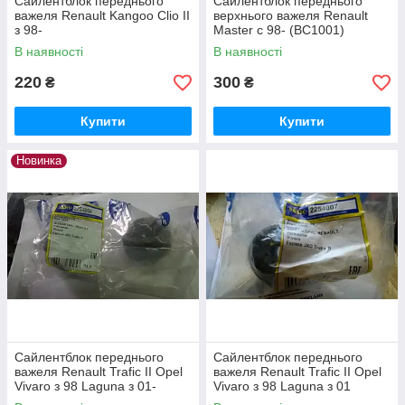
Сайлентблок переднього
Сайлентблок переднього
важеля Renault Kangoo Clio II
верхнього важеля Renault
з 98-
Master c 98- (BC1001)
В наявності
В наявності
220
300
₴
₴
Купити
Купити
Новинка
Сайлентблок переднього
Сайлентблок переднього
важеля Renault Trafic II Opel
важеля Renault Trafic II Opel
Vivaro з 98 Laguna з 01-
Vivaro з 98 Laguna з 01
задній
передній