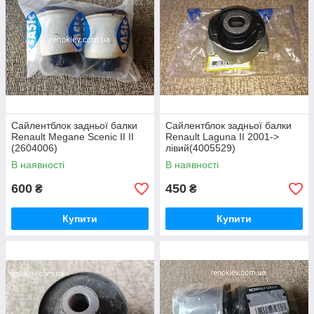
Сайлентблок задньої балки
Сайлентблок задньої балки
Renault Megane Scenic II II
Renault Laguna II 2001->
(2604006)
лівий(4005529)
В наявності
В наявності
600
450
₴
₴
Купити
Купити