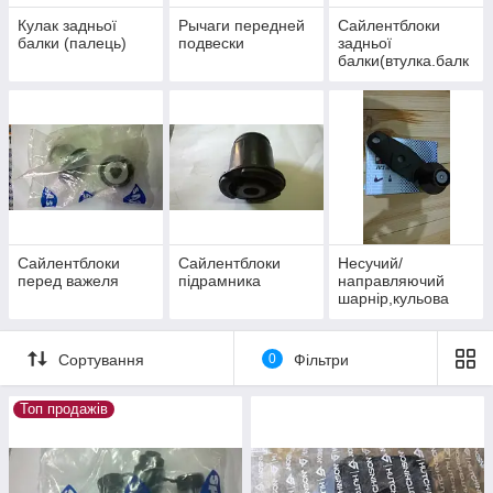
Кулак задньої
Рычаги передней
Сайлентблоки
балки (палець)
подвески
задньої
балки(втулка.балк
а моста)
Сайлентблоки
Сайлентблоки
Несучий/
перед важеля
підрамника
направляючий
шарнір,кульова
опора важеля
Сортування
0
Фільтри
Топ продажів