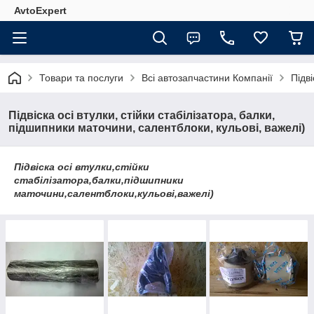
AvtoExpert
Товари та послуги
Всі автозапчастини Компанії
Підві
Підвіска осі втулки, стійки стабілізатора, балки,
підшипники маточини, салентблоки, кульові, важелі)
Підвіска осі втулки,стійки
стабілізатора,балки,підшипники
маточини,салентблоки,кульові,важелі)