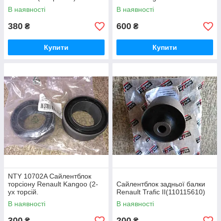
В наявності
В наявності
380
600
₴
₴
Купити
Купити
NTY 10702A Сайлентблок
торсіону Renault Kangoo (2-
Сайлентблок задньої балки
ух торсій.
Renault Trafic II(110115610)
В наявності
В наявності
300
200
₴
₴