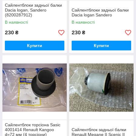
Сайлентблоки задньої балки
Dacia logan, Sandero
Сайлентблоки задньої балки
(8200287912)
Dacia logan Sandero
В наявності
В наявності
230
230
₴
₴
Купити
Купити
Сайлентблок торсіона Sasic
4001414 Renault Kangoo
Сайлентблок задньої балки
d=72 мм (4 торсіони)
Renault Megane II Scenic II