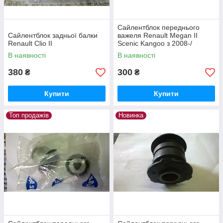
Cайлентблок переднього
Сайлентблок задньої балки
важеля Renault Megan II
Renault Clio II
Scenic Kangoo з 2008-/
задній/(SAS2254003)
В наявності
В наявності
380
300
₴
₴
Купити
Купити
Топ продажів
Новинка