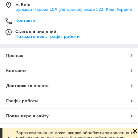
м. Київ
Бульвар Перова 19А (Авторинок) місце 321, Київ, Україна
Контакти
Сьогодні вихідний
Показати весь графік роботи
Про нас
Контакти
Доставка та оплата
Графік роботи
Повна версія сайту
Сайт створено на маркетплейсі
Prom.ua
Зараз компанія не може швидко обробляти замовлення та
повідомлення, оскільки за її графіком роботи сьогодні